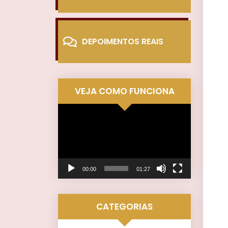
DEPOIMENTOS REAIS
VEJA COMO FUNCIONA
Tocador
de
vídeo
00:00
01:27
CATEGORIAS