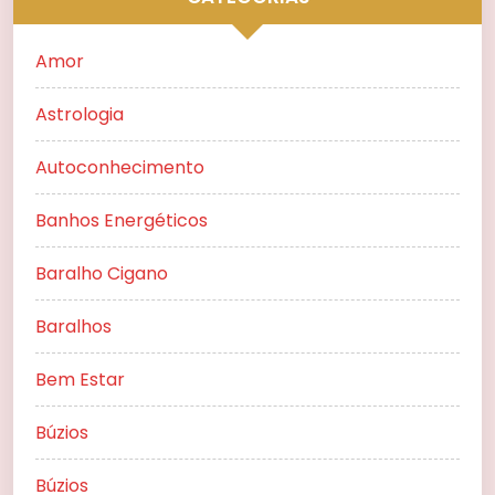
Amor
Astrologia
Autoconhecimento
Banhos Energéticos
Baralho Cigano
Baralhos
Bem Estar
Búzios
Búzios