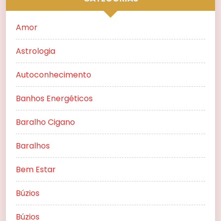
Amor
Astrologia
Autoconhecimento
Banhos Energéticos
Baralho Cigano
Baralhos
Bem Estar
Búzios
Búzios