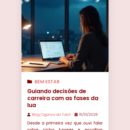
BEM ESTAR
Guiando decisões de
carreira com as fases da
lua
Blog Ciganos do Tarot
15/01/2026
Desde a primeira vez que ouvi falar
sobre ciclos lunares e escolhas