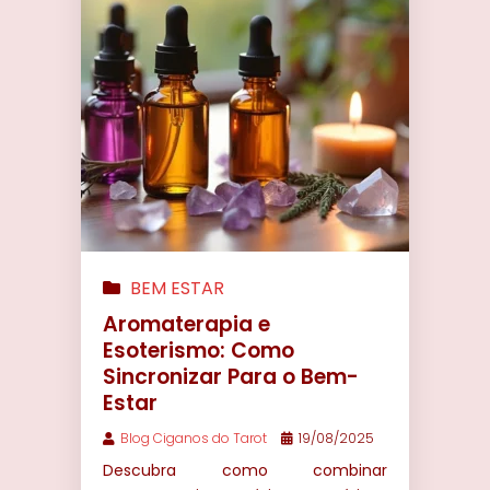
SONHOS
|
TARÔ DE MARSELHA
|
TAROT
|
TAROT ONLINE
|
UMBANDA
|
WICCA
BEM ESTAR
Aromaterapia e
Esoterismo: Como
Sincronizar Para o Bem-
Estar
Blog Ciganos do Tarot
19/08/2025
Descubra como combinar