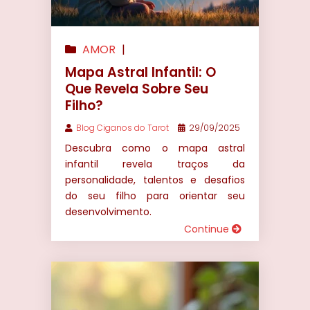
AMOR
|
AUTOCONHECIMENTO
|
BANHOS
Mapa Astral Infantil: O
ENERGÉTICOS
|
BARALHOS
|
BEM
Que Revela Sobre Seu
Filho?
ESTAR
|
BÚZIOS
|
CONSULTA DE
TARÔ ONLINE
|
ESPIRITUALIDADE
Blog Ciganos do Tarot
29/09/2025
|
FINANCEIRO
|
HORÓSCOPO
|
Descubra como o mapa astral
MAGIAS
|
MARIA MULAMBO
|
infantil revela traços da
MEDITAÇÃO
|
ORÁCULOS
|
personalidade, talentos e desafios
do seu filho para orientar seu
PEDRAS E CRISTAIS
|
PREVISÃO
desenvolvimento.
DO TAROT PARA 2027
|
Continue
PREVISÕES
|
PREVISÕES NO
AMOR
|
PROSPERIDADE
|
RELACIONAMENTOS
|
RITUAIS
|
SIMPATIAS
|
SIMPATIAS
|