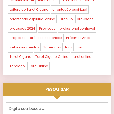
Espiritualidade
futuro 2024
futuro é um mistério
Leitura de Tarot Cigano
orientação espiritual
orientação espiritual online
Oráculo
previsoes
previsoes 2024
Previsões
profissional confiável
Propósito
práticas esotéricas
Próximos Anos
Relacionamentos
Sabedoria
taro
Tarot
Tarot Cigano
Tarot Cigano Online
tarot online
Tarólogo
Tarô Online
PESQUISAR