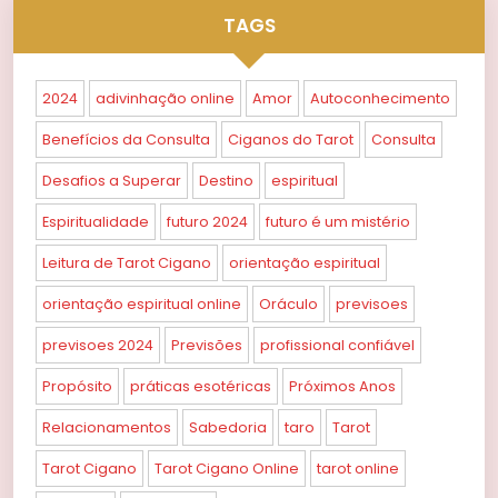
TAGS
2024
adivinhação online
Amor
Autoconhecimento
Benefícios da Consulta
Ciganos do Tarot
Consulta
Desafios a Superar
Destino
espiritual
Espiritualidade
futuro 2024
futuro é um mistério
Leitura de Tarot Cigano
orientação espiritual
orientação espiritual online
Oráculo
previsoes
previsoes 2024
Previsões
profissional confiável
Propósito
práticas esotéricas
Próximos Anos
Relacionamentos
Sabedoria
taro
Tarot
Tarot Cigano
Tarot Cigano Online
tarot online