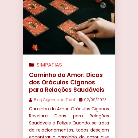
SIMPATIAS
Caminho do Amor: Dicas
dos Oráculos Ciganos
para Relações Saudáveis
Blog Ciganos do Tarot
02/09/2023
Caminho do Amor: Oráculos Ciganos
Revelam Dicas para Relações
Saudáveis e Felizes Quando se trata
de relacionamentos, todos desejam
encontrar o caminho do amor que