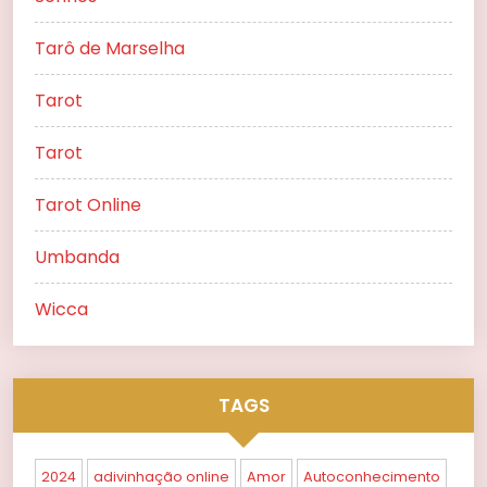
Tarô de Marselha
Tarot
Tarot
Tarot Online
Umbanda
Wicca
TAGS
2024
adivinhação online
Amor
Autoconhecimento