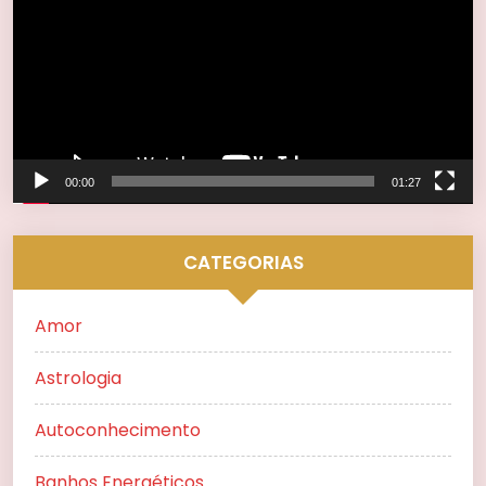
vídeo
00:00
01:27
CATEGORIAS
Amor
Astrologia
Autoconhecimento
Banhos Energéticos