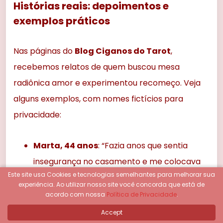
Histórias reais: depoimentos e
exemplos práticos
Nas páginas do
Blog Ciganos do Tarot
,
recebemos relatos de quem buscou mesa
radiônica amor e experimentou recomeço. Veja
alguns exemplos, com nomes fictícios para
privacidade:
Marta, 44 anos
: “Fazia anos que sentia
insegurança no casamento e me colocava
Este site usa Cookies e tecnologias semelhantes para melhorar sua
sempre em segundo plano. Após a sessão,
experiência.
Ao utilizar nosso site você concorda que está de
veio um desejo forte de cuidar de mim. O
acordo com nossa
Política de Privacidade
.
diálogo em casa melhorou, meu marido
Accept