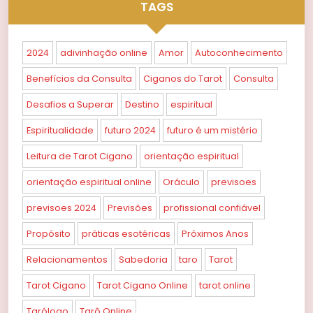
TAGS
2024
adivinhação online
Amor
Autoconhecimento
Benefícios da Consulta
Ciganos do Tarot
Consulta
Desafios a Superar
Destino
espiritual
Espiritualidade
futuro 2024
futuro é um mistério
Leitura de Tarot Cigano
orientação espiritual
orientação espiritual online
Oráculo
previsoes
previsoes 2024
Previsões
profissional confiável
Propósito
práticas esotéricas
Próximos Anos
Relacionamentos
Sabedoria
taro
Tarot
Tarot Cigano
Tarot Cigano Online
tarot online
Tarólogo
Tarô Online