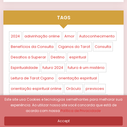
TAGS
2024
adivinhação online
Amor
Autoconhecimento
Benefícios da Consulta
Ciganos do Tarot
Consulta
Desafios a Superar
Destino
espiritual
Espiritualidade
futuro 2024
futuro é um mistério
Leitura de Tarot Cigano
orientação espiritual
orientação espiritual online
Oráculo
previsoes
previsoes 2024
Previsões
profissional confiável
Este site usa Cookies e tecnologias semelhantes para melhorar sua
experiência.
Ao utilizar nosso site você concorda que está de
Propósito
práticas esotéricas
Próximos Anos
acordo com nossa
Política de Privacidade
.
Relacionamentos
Sabedoria
taro
Tarot
Accept