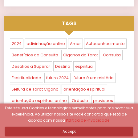
TAGS
2024
adivinhação online
Amor
Autoconhecimento
Benefícios da Consulta
Ciganos do Tarot
Consulta
Desafios a Superar
Destino
espiritual
Espiritualidade
futuro 2024
futuro é um mistério
Leitura de Tarot Cigano
orientação espiritual
orientação espiritual online
Oráculo
previsoes
Este site usa Cookies e tecnologias semelhantes para melhorar sua
previsoes 2024
Previsões
profissional confiável
experiência.
Ao utilizar nosso site você concorda que está de
acordo com nossa
Política de Privacidade
.
Propósito
práticas esotéricas
Próximos Anos
Accept
Relacionamentos
Sabedoria
taro
Tarot