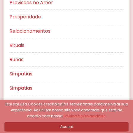
Previsões no Amor
Prosperidade
Relacionamentos
Rituais
Runas
Simpatias
Simpatias
Sonhos
Este site usa Cookies e tecnologias semelhantes para melhorar sua
experiência.
Ao utilizar nosso site você concorda que está de
Tarô de Marselha
acordo com nossa
Política de Privacidade
.
Accept
Tarot