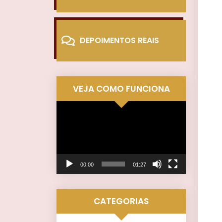
DEPOIMENTOS REAIS
VEJA COMO FUNCIONA
Tocador
de
vídeo
00:00
01:27
CATEGORIAS