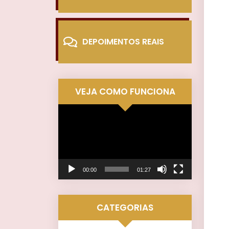
DEPOIMENTOS REAIS
VEJA COMO FUNCIONA
Tocador
de
vídeo
00:00
01:27
CATEGORIAS