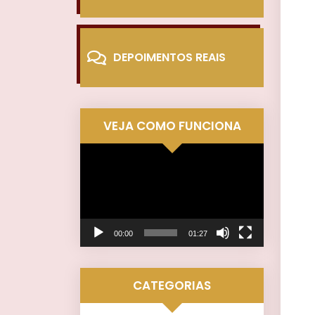
DEPOIMENTOS REAIS
VEJA COMO FUNCIONA
Tocador
de
vídeo
00:00
01:27
CATEGORIAS