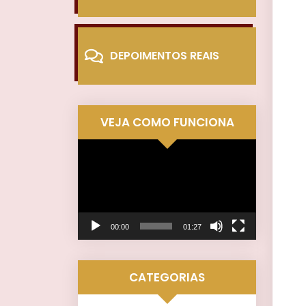
DEPOIMENTOS REAIS
VEJA COMO FUNCIONA
Tocador
de
vídeo
00:00
01:27
CATEGORIAS