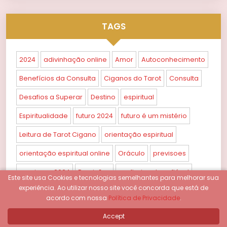
TAGS
2024
adivinhação online
Amor
Autoconhecimento
Benefícios da Consulta
Ciganos do Tarot
Consulta
Desafios a Superar
Destino
espiritual
Espiritualidade
futuro 2024
futuro é um mistério
Leitura de Tarot Cigano
orientação espiritual
orientação espiritual online
Oráculo
previsoes
previsoes 2024
Previsões
profissional confiável
Este site usa Cookies e tecnologias semelhantes para melhorar sua
experiência.
Ao utilizar nosso site você concorda que está de
Propósito
práticas esotéricas
Próximos Anos
acordo com nossa
Política de Privacidade
.
Relacionamentos
Sabedoria
taro
Tarot
Accept