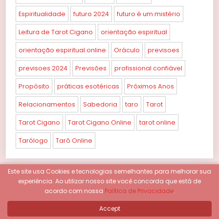
Espiritualidade
futuro 2024
futuro é um mistério
Leitura de Tarot Cigano
orientação espiritual
orientação espiritual online
Oráculo
previsoes
previsoes 2024
Previsões
profissional confiável
Propósito
práticas esotéricas
Próximos Anos
Relacionamentos
Sabedoria
taro
Tarot
Tarot Cigano
Tarot Cigano Online
tarot online
Tarólogo
Tarô Online
Este site usa Cookies e tecnologias semelhantes para melhorar sua
experiência.
Ao utilizar nosso site você concorda que está de
PESQUISAR
acordo com nossa
Política de Privacidade
.
Accept