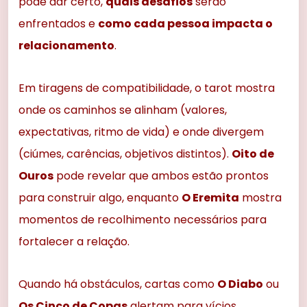
pode dar certo,
quais desafios
serão
enfrentados e
como cada pessoa impacta o
relacionamento
.
Em tiragens de compatibilidade, o tarot mostra
onde os caminhos se alinham (valores,
expectativas, ritmo de vida) e onde divergem
(ciúmes, carências, objetivos distintos).
Oito de
Ouros
pode revelar que ambos estão prontos
para construir algo, enquanto
O Eremita
mostra
momentos de recolhimento necessários para
fortalecer a relação.
Quando há obstáculos, cartas como
O Diabo
ou
Os Cinco de Copas
alertam para vícios