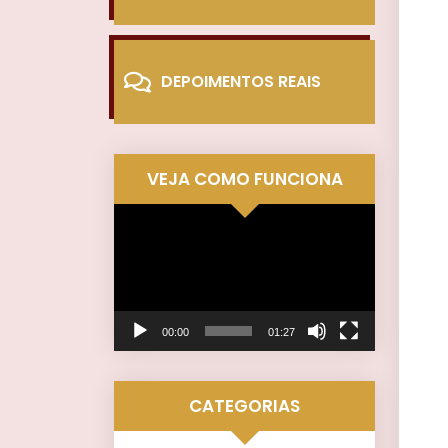
DEPOIMENTOS REAIS
VEJA COMO FUNCIONA
Tocador
de
vídeo
00:00
01:27
CATEGORIAS