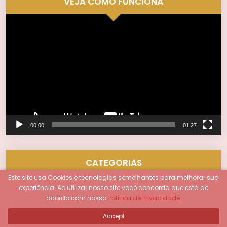
VEJA COMO FUNCIONA
Tocador
de
vídeo
00:00
01:27
CATEGORIAS
Este site usa Cookies e tecnologias semelhantes para melhorar sua
experiência.
Ao utilizar nosso site você concorda que está de
Amor
acordo com nossa
Política de Privacidade
.
Astrologia
Accept