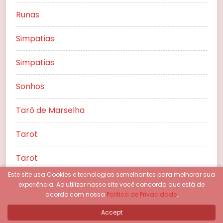
Runas
Simpatias
Simpatias
Sonhos
Tarô de Marselha
Tarot
Tarot
Este site usa Cookies e tecnologias semelhantes para melhorar sua
Tarot Online
experiência.
Ao utilizar nosso site você concorda que está de
acordo com nossa
Política de Privacidade
.
Umbanda
Accept