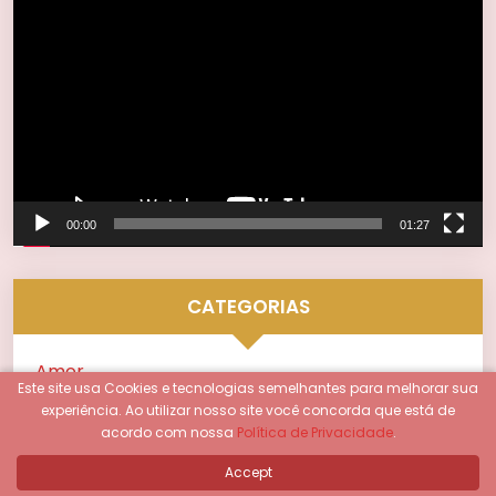
de
vídeo
00:00
01:27
CATEGORIAS
Amor
Este site usa Cookies e tecnologias semelhantes para melhorar sua
experiência.
Ao utilizar nosso site você concorda que está de
Astrologia
acordo com nossa
Política de Privacidade
.
Accept
Autoconhecimento