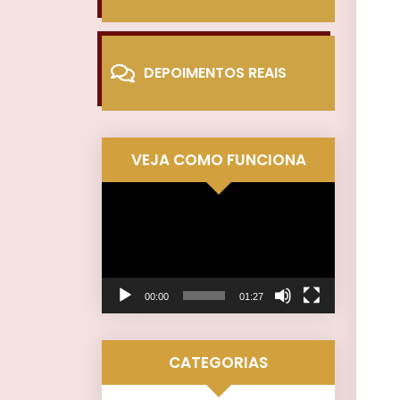
DEPOIMENTOS REAIS
VEJA COMO FUNCIONA
Tocador
de
vídeo
00:00
01:27
CATEGORIAS