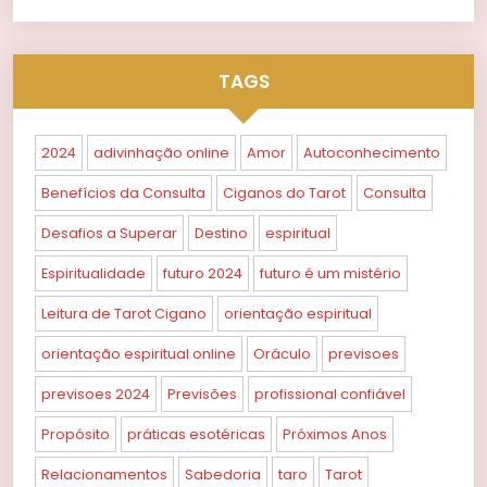
TAGS
2024
adivinhação online
Amor
Autoconhecimento
Benefícios da Consulta
Ciganos do Tarot
Consulta
Desafios a Superar
Destino
espiritual
Espiritualidade
futuro 2024
futuro é um mistério
Leitura de Tarot Cigano
orientação espiritual
orientação espiritual online
Oráculo
previsoes
previsoes 2024
Previsões
profissional confiável
Propósito
práticas esotéricas
Próximos Anos
Relacionamentos
Sabedoria
taro
Tarot