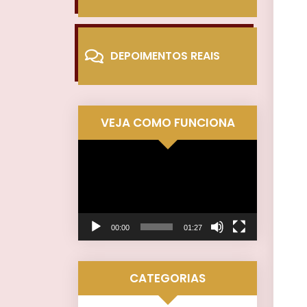
DEPOIMENTOS REAIS
VEJA COMO FUNCIONA
Tocador
de
vídeo
00:00
01:27
CATEGORIAS