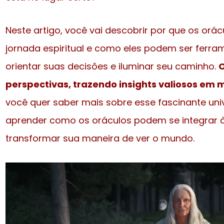
Neste artigo, você vai descobrir por que os orá
jornada espiritual e como eles podem ser ferr
orientar suas decisões e iluminar seu caminho.
perspectivas, trazendo insights valiosos em
você quer saber mais sobre esse fascinante uni
aprender como os oráculos podem se integrar à s
transformar sua maneira de ver o mundo.