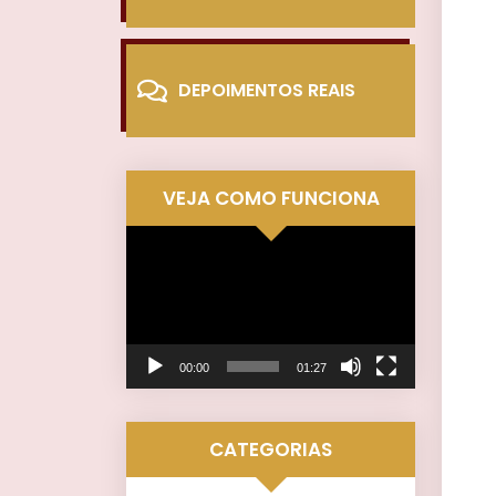
DEPOIMENTOS REAIS
VEJA COMO FUNCIONA
Tocador
de
vídeo
00:00
01:27
CATEGORIAS