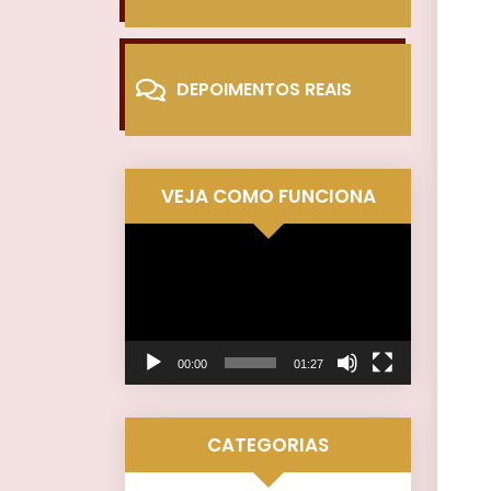
DEPOIMENTOS REAIS
VEJA COMO FUNCIONA
Tocador
de
vídeo
00:00
01:27
CATEGORIAS