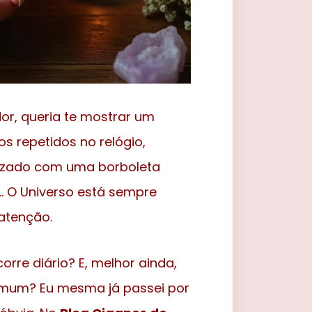
or, queria te mostrar um
s repetidos no relógio,
ruzado com uma borboleta
a… O Universo está sempre
atenção.
re diário? E, melhor ainda,
comum? Eu mesma já passei por