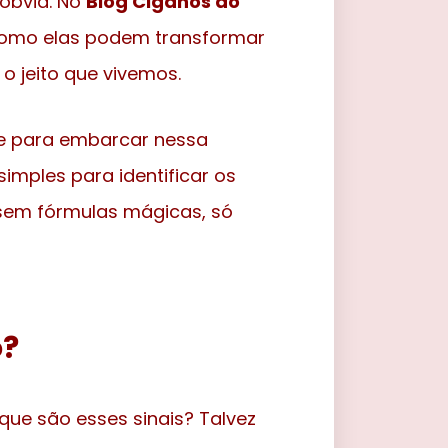
 óbvia. No
Blog Ciganos do
como elas podem transformar
o jeito que vivemos.
se para embarcar nessa
simples para identificar os
– sem fórmulas mágicas, só
o?
 que são esses sinais? Talvez