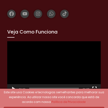
Veja Como Funciona
Tocador
de
vídeo
00:00
01:27
Este site usa Cookies e tecnologias semelhantes para melhorar sua
experiência.
Ao utilizar nosso site você concorda que está de
acordo com nossa
Política de Privacidade
.
© Copyright 2023 - Ciganos Do Tarot® - Todos os direitos