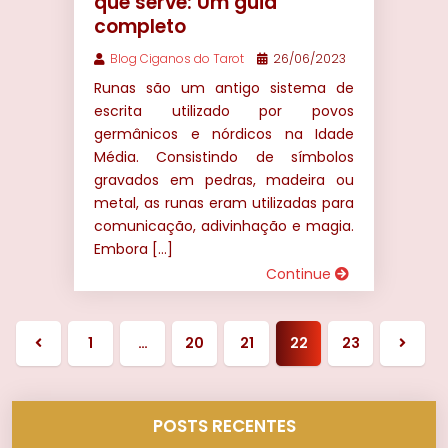
que serve: Um guia
completo
Blog Ciganos do Tarot
26/06/2023
Runas são um antigo sistema de
escrita utilizado por povos
germânicos e nórdicos na Idade
Média. Consistindo de símbolos
gravados em pedras, madeira ou
metal, as runas eram utilizadas para
comunicação, adivinhação e magia.
Embora […]
Continue
1
…
20
21
22
23
Página
Próxi
anterior
págin
POSTS RECENTES