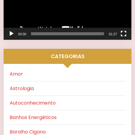
00:00
01:27
CATEGORIAS
Amor
Astrologia
Autoconhecimento
Banhos Energéticos
Baralho Cigano