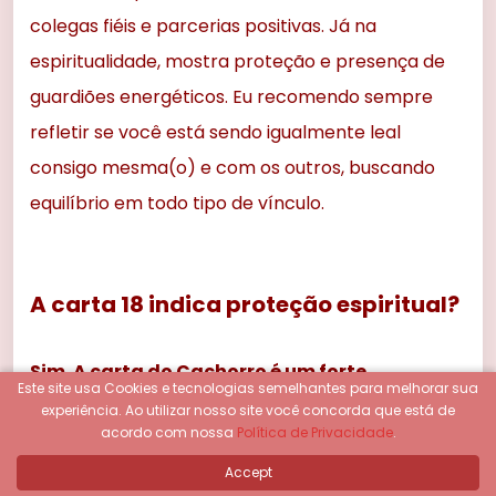
colegas fiéis e parcerias positivas. Já na
espiritualidade, mostra proteção e presença de
guardiões energéticos. Eu recomendo sempre
refletir se você está sendo igualmente leal
consigo mesma(o) e com os outros, buscando
equilíbrio em todo tipo de vínculo.
A carta 18 indica proteção espiritual?
Sim. A carta do Cachorro é um forte
Este site usa Cookies e tecnologias semelhantes para melhorar sua
indicativo de proteção energética e
experiência.
Ao utilizar nosso site você concorda que está de
acordo com nossa
Política de Privacidade
.
espiritual.
Ela mostra que o consulente está
Accept
sendo amparado por amigos terrenos e aliados