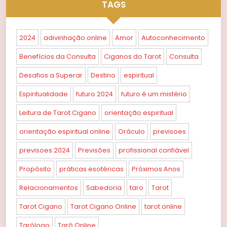
TAGS
2024
adivinhação online
Amor
Autoconhecimento
Benefícios da Consulta
Ciganos do Tarot
Consulta
Desafios a Superar
Destino
espiritual
Espiritualidade
futuro 2024
futuro é um mistério
Leitura de Tarot Cigano
orientação espiritual
orientação espiritual online
Oráculo
previsoes
previsoes 2024
Previsões
profissional confiável
Propósito
práticas esotéricas
Próximos Anos
Relacionamentos
Sabedoria
taro
Tarot
Tarot Cigano
Tarot Cigano Online
tarot online
Tarólogo
Tarô Online