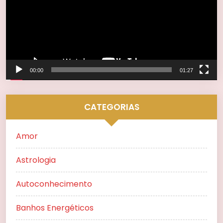
00:00
01:27
CATEGORIAS
Amor
Astrologia
Autoconhecimento
Banhos Energéticos