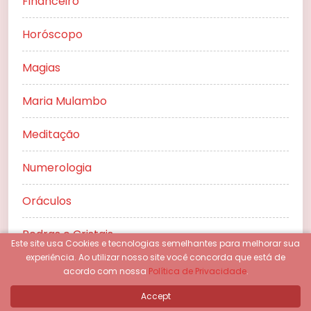
Financeiro
Horóscopo
Magias
Maria Mulambo
Meditação
Numerologia
Oráculos
Pedras e Cristais
Este site usa Cookies e tecnologias semelhantes para melhorar sua
experiência.
Ao utilizar nosso site você concorda que está de
Previsão do Tarot para 2027
acordo com nossa
Política de Privacidade
.
Accept
Previsões