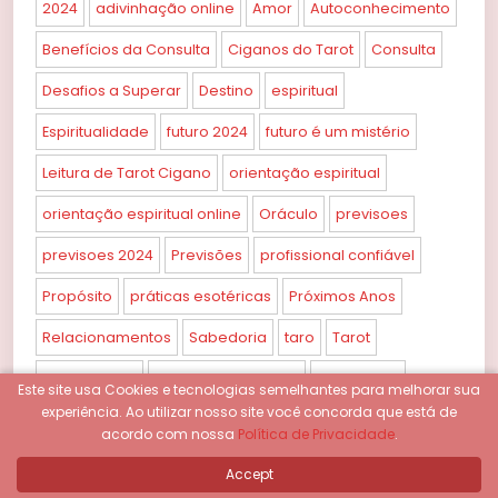
2024
adivinhação online
Amor
Autoconhecimento
Benefícios da Consulta
Ciganos do Tarot
Consulta
Desafios a Superar
Destino
espiritual
Espiritualidade
futuro 2024
futuro é um mistério
Leitura de Tarot Cigano
orientação espiritual
orientação espiritual online
Oráculo
previsoes
previsoes 2024
Previsões
profissional confiável
Propósito
práticas esotéricas
Próximos Anos
Relacionamentos
Sabedoria
taro
Tarot
Tarot Cigano
Tarot Cigano Online
tarot online
Este site usa Cookies e tecnologias semelhantes para melhorar sua
experiência.
Ao utilizar nosso site você concorda que está de
Tarólogo
Tarô Online
acordo com nossa
Política de Privacidade
.
Accept