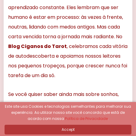
aprendizado constante. Eles lembram que ser
humano é estar em processo: às vezes à frente,
noutras, lidando com medos antigos. Mas cada
carta vencida torna a jornada mais radiante. No
Blog Ciganos do Tarot
, celebramos cada vitória
de autodescoberta e apoiamos nossos leitores
nos pequenos tropeços, porque crescer nunca foi
tarefa de um dia só.
Se você quiser saber ainda mais sobre sonhos,
símbolos e outros métodos de introspecção,
Este site usa Cookies e tecnologias semelhantes para melhorar sua
experiência.
Ao utilizar nosso site você concorda que está de
temos um excelente
guia especial de
acordo com nossa
Política de Privacidade
.
interpretação de sonhos
, além de matérias
Accept
mostrando como usar o Tarot de Marselha para