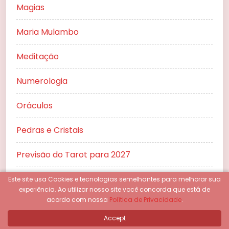
Magias
Maria Mulambo
Meditação
Numerologia
Oráculos
Pedras e Cristais
Previsão do Tarot para 2027
Previsões
Este site usa Cookies e tecnologias semelhantes para melhorar sua
experiência.
Ao utilizar nosso site você concorda que está de
acordo com nossa
Política de Privacidade
.
Previsões 2024
Accept
Previsões no Amor